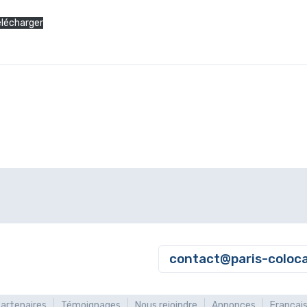
lécharger
contact@paris-coloc
artenaires
Témoignages
Nous rejoindre
Annonces
Françai