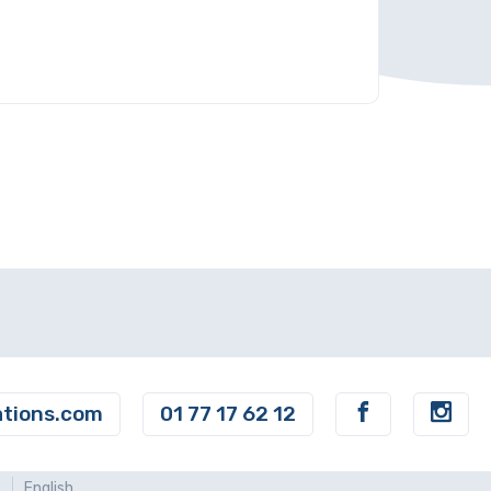
ations.com
01 77 17 62 12
s
English