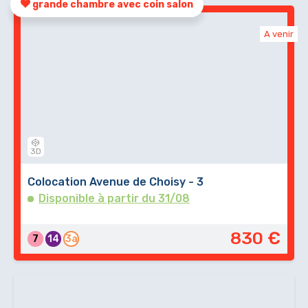
grande chambre avec coin salon
AMEUBLEMENT
Télévision
A venir
Lave-linge
Lave-vaisselle
Réfrigérateur
Four
Micro-onde
3D
Aspirateur
Colocation Avenue de Choisy - 3
Dressing
Disponible à partir du 31/08
NON INCLUS DANS LE LOYER
830 €
Électricité
7
14
3a