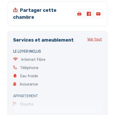
Métro ligne 7 à 2mn à pied (Crimée)
Partager cette
Métro ligne 5 à 5mn à pied (Ourcq)
chambre
Bus 60 au pied de l'immeuble, 54
Noctilien N42
Commerces:
Services et ameublement
Voir tout
Quartier commerçant, nombreux Supermarchés, banques,
bars, restaurants, pharmacies...
LE LOYER INCLUS
Internet Fibre
Téléphone
Eau froide
Assurance
APPARTEMENT
Douche