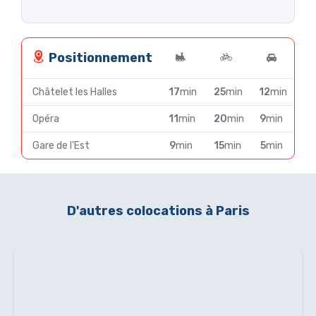
AMEUBLEMENT
Lave-linge
Réfrigérateur
Positionnement
Gazinière
Châtelet les Halles
17
min
25
min
12
min
Four
Micro-onde
Opéra
11
min
20
min
9
min
Congélateur
Gare de l'Est
9
min
15
min
5
min
Aspirateur
NON INCLUS DANS LE LOYER
D'autres colocations à Paris
Gaz
Électricité